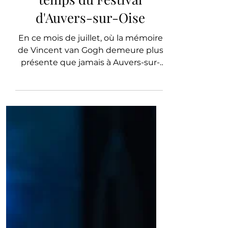
Divertissement
Le temps de Van Gogh, le
temps du Festival
d'Auvers-sur-Oise
En ce mois de juillet, où la mémoire
de Vincent van Gogh demeure plus
présente que jamais à Auvers-sur-
Oise, L’ÉPOQUE, partenaire média
officiel du Festival, achève le récit de
la programmation In de son
quarante-cinquième Opus. Du
récital de Bella Schütz à l’hommage
à Ray Charles, jusqu’au concert de
clôture des Musiciens du Louvre, ces
chroniques témoignent d’une
édition où musique, patrimoine et