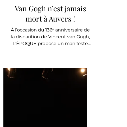
L'ÉPOQUE PARIS
Culture
Van Gogh n’est jamais
mort à Auvers !
À l’occasion du 136ᵉ anniversaire de
la disparition de Vincent van Gogh,
L’ÉPOQUE propose un manifeste
pour l’avenir de l’Auberge Ravoux.
Au-delà de la mémoire, ce lieu
unique est appelé à devenir un
centre mondial de création, de
recherche et de dialogue autour de
Van Gogh. Préserver son héritage ne
consiste plus seulement à conserver
une maison, mais à faire vivre une
pensée capable d’inspirer les
générations futures.