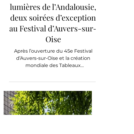
L'ÉPOQUE
Divertissement
Chroniques en musique :
du romantisme
incandescent aux
lumières de l’Andalousie,
deux soirées d’exception
au Festival d’Auvers-sur-
Oise
Après l’ouverture du 45e Festival
d’Auvers-sur-Oise et la création
mondiale des Tableaux
symphoniques de Thierry Escaich au
Musée d’Orsay, le Festival