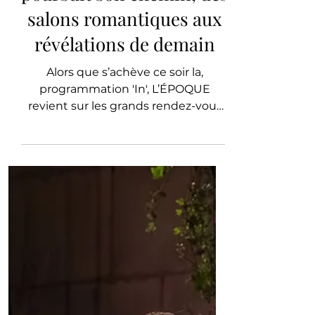
Divertissement
Festival d’Auvers-sur-
Oise 2026 : la musique
poursuit son chemin, des
salons romantiques aux
révélations de demain
Alors que s’achève ce soir la,
programmation 'In', L’ÉPOQUE
revient sur les grands rendez-vous
qui ont marqué la seconde moitié
de cette quarante-cinquième
édition du Festival d’Auvers-sur-Oise.