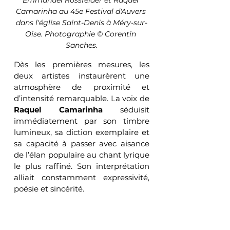
Emmanuel Rossfelder et Raquel 
Camarinha au 45e Festival d'Auvers 
dans l'église Saint-Denis à Méry-sur-
Oise. Photographie © Corentin 
Sanches.
Dès les premières mesures, les 
deux artistes instaurèrent une 
atmosphère de proximité et 
d’intensité remarquable. La voix de 
Raquel Camarinha
 séduisit 
immédiatement par son timbre 
lumineux, sa diction exemplaire et 
sa capacité à passer avec aisance 
de l’élan populaire au chant lyrique 
le plus raffiné. Son interprétation 
alliait constamment expressivité, 
poésie et sincérité.
Face à elle, 
Emmanuel Rossfelder
confirmait l’étendue de son art. 