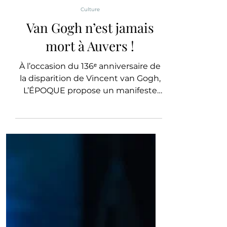
L'ÉPOQUE PARIS
Culture
Van Gogh n’est jamais
mort à Auvers !
À l’occasion du 136ᵉ anniversaire de
la disparition de Vincent van Gogh,
L’ÉPOQUE propose un manifeste
pour l’avenir de l’Auberge Ravoux.
Au-delà de la mémoire, ce lieu
unique est appelé à devenir un
centre mondial de création, de
recherche et de dialogue autour de
Van Gogh. Préserver son héritage ne
consiste plus seulement à conserver
une maison, mais à faire vivre une