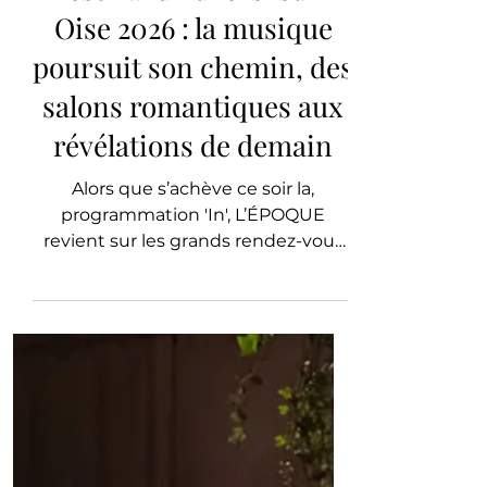
L'ÉPOQUE PARIS
Divertissement
Festival d’Auvers-sur-
Oise 2026 : la musique
poursuit son chemin, des
salons romantiques aux
révélations de demain
Alors que s’achève ce soir la,
programmation 'In', L’ÉPOQUE
revient sur les grands rendez-vous
qui ont marqué la seconde moitié
de cette quarante-cinquième
édition du Festival d’Auvers-sur-Oise.