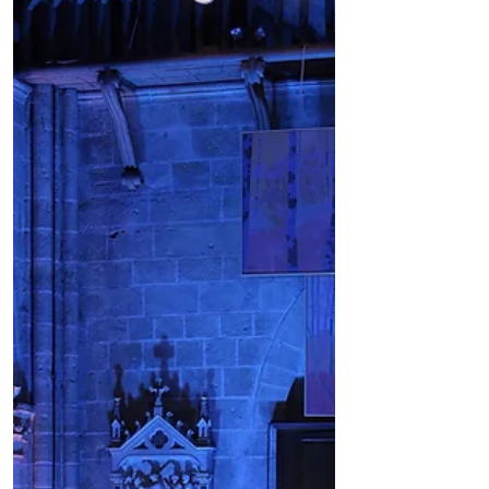
Après l’ouverture du 45e Festival
d’Auvers-sur-Oise et la création
mondiale des Tableaux
symphoniques de Thierry Escaich au
Musée d’Orsay, le Festival
poursuivait son parcours à Méry-sur-
Oise avec deux soirées
remarquables. Du violoncelle habité
d’Anastasia Kobekina aux parfums
andalous d’Emmanuel Rossfelder et
Raquel Camarinha, la musique a
dialogué avec l’histoire d’une terre
qui inspira les Impressionnistes et
Vincent van Gogh, dont la présence
continue d’habiter Auvers-su