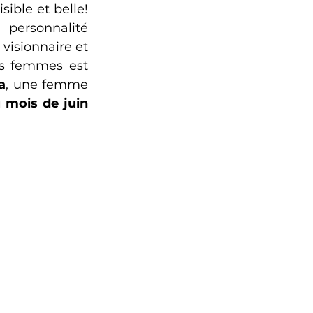
personnalité charismatique, une femme brillante, élégante, imprévisible et belle! 
ersonnalité 
isionnaire et 
s femmes est 
a
, une femme 
mois de juin 