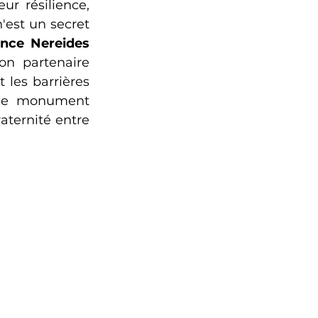
r résilience, 
est un secret 
ince Nereides 
on partenaire 
les barrières 
ble monument 
aternité entre 