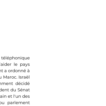
n téléphonique 
ider le pays 
t a ordonné à 
 Maroc. Israël 
mment décidé 
ident du Sénat 
n et l'un des 
ou parlement 