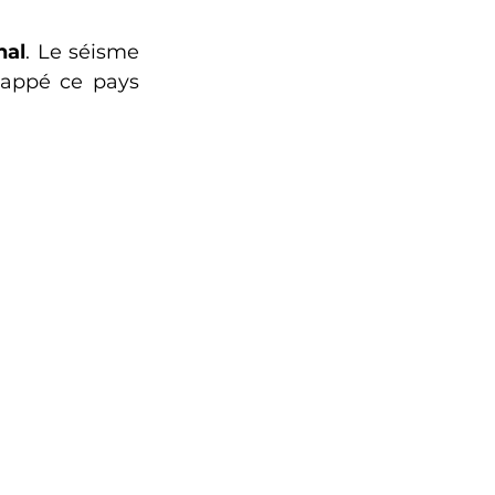
nal
. Le séisme 
rappé ce pays 