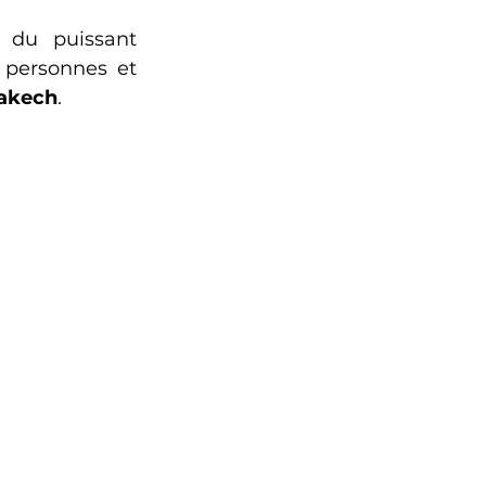
 du puissant 
personnes et 
akech
. 