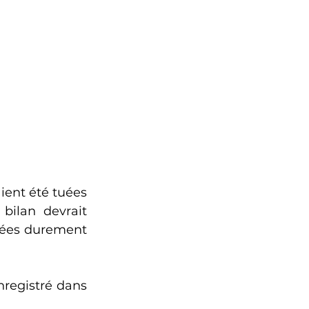
ient été tuées 
bilan devrait 
lées durement 
registré dans 