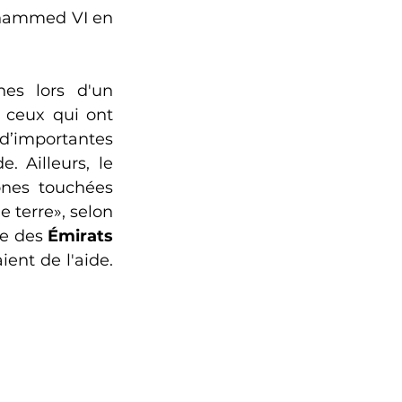
ohammed VI en 
es lors d'un 
 ceux qui ont 
’importantes 
populations d’origine marocaine, ont également proposé leur aide. Ailleurs, le 
ones touchées 
 terre», selon 
e des 
Émirats
nt de l'aide. 