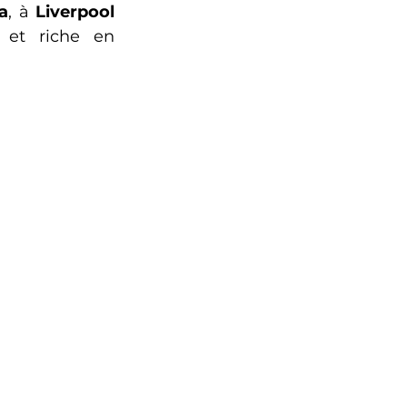
a
, à 
Liverpool
et riche en 