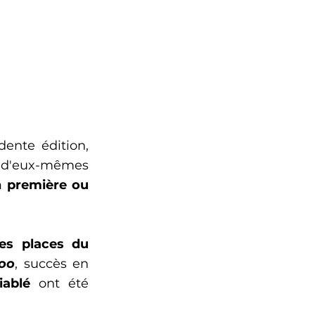
ente édition, 
r d'eux-mêmes 
 première ou 
es places du 
too
, succès en 
iablé 
ont été 