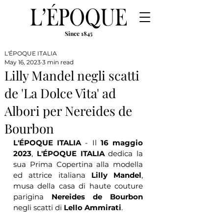
Since 1845
L'ÉPOQUE ITALIA
May 16, 2023
3 min read
Lilly Mandel negli scatti
de 'La Dolce Vita' ad
Albori per Nereides de
Bourbon
L'ÉPOQUE ITALIA
 - Il 
16 maggio 
2023
, 
L'ÉPOQUE ITALIA
 dedica la 
sua Prima Copertina alla modella 
ed attrice italiana 
Lilly Mandel
, 
musa della casa di haute couture 
parigina 
Nereides de Bourbon 
negli scatti di 
Lello Ammirati
.