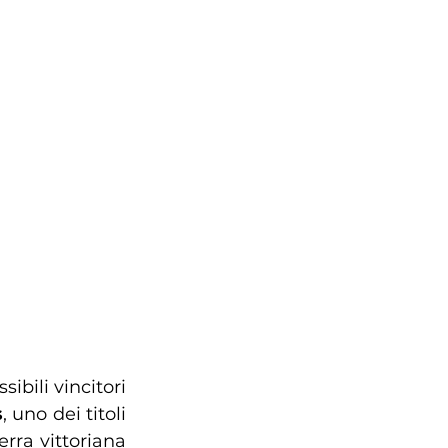
bili vincitori 
s
, uno dei titoli 
rra vittoriana 