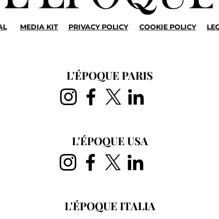
AL
MEDIA KIT
PRIVACY POLICY
COOKIE POLICY
LE
Le temps de Van Gogh, le
Festi
temps du Festival d'Auvers-
2026 
sur-Oise
chem
roma
L'ÉPOQUE PARIS
de d
L'ÉPOQUE USA
L'ÉPOQUE ITALIA