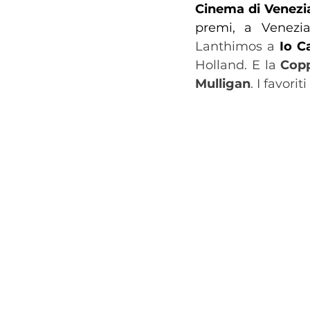
Cinema di Venezi
premi, a Venezi
Lanthimos a 
Io C
Holland. E la 
Copp
Mulligan
. I favori