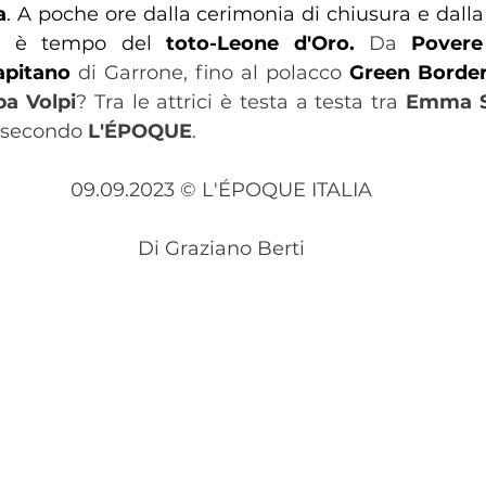
a
. A poche ore dalla cerimonia di chiusura e dalla
a è tempo del 
toto-Leone d'Oro. 
Da 
Povere
apitano
 di Garrone, fino al polacco 
Green Borde
a Volpi
? Tra le attrici è testa a testa tra 
Emma S
ti secondo 
L'ÉPOQUE
.
09.09.2023 © L'ÉPOQUE ITALIA
Di Graziano Berti