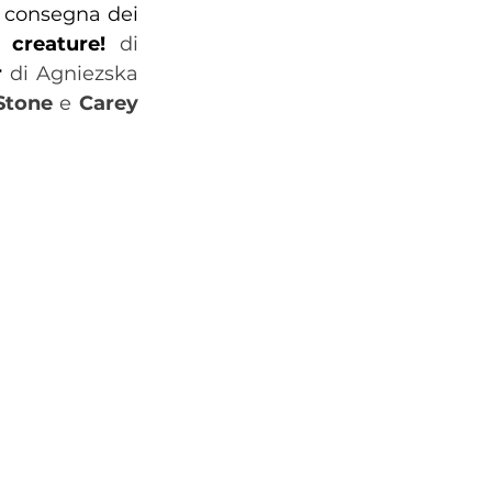
 consegna dei 
 creature!
 di 
r
 di Agniezska 
tone
 e 
Carey 