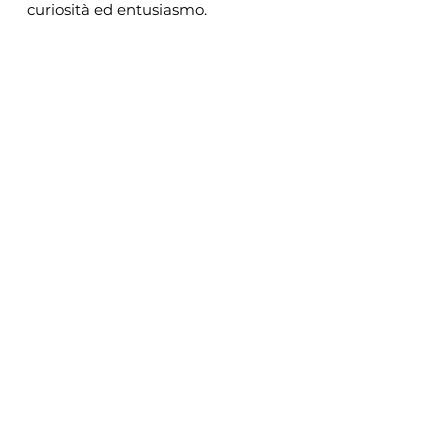
curiosità ed entusiasmo.
Site Internet:
www.edverso.org
Instagram:
@alessandro.civati
@edversoprotocol
@lutinxinc