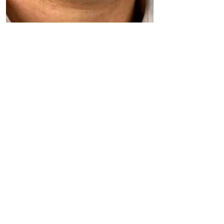
L'ÉPOQUE USA
Technology
Alessandro Civati