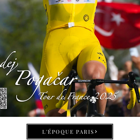
L'ÉPOQUE PARIS