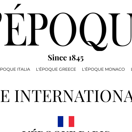
Since 1845
ÉPOQUE ITALIA
L'ÉPOQUE GREECE
L'ÉPOQUE MONACO
E INTERNATIONA