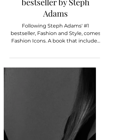
L'ÉPOQUE recommends
"Fashion Icons", the new
bestseller by Steph
Adams
Following Steph Adams' #1
bestseller, Fashion and Style, comes
Fashion Icons. A book that includes
more than thirty inspiring interviews
wit