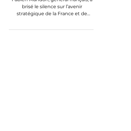
civilisations à l’heure du
réarmement mondial
Fabien Mandon, général français, a
brisé le silence sur l’avenir
stratégique de la France et de
l’Europe. À travers le réarmement, la
montée des tensions mondiales et
la recomposition des équilibres
entre États-Unis, OTAN, Chine et
Russie, cet article analyse la
mutation politique, économique et
philosophique d’un monde qui
bascule. Une plongée rare dans le
retour du tragique, la fin de l’illusion
pacifique et la naissance d’une
nouvelle ère de puissance.