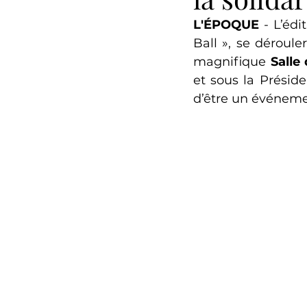
L'ÉPOQUE
 - L’édi
Ball », se déroule
magnifique 
Salle
et sous la Préside
d’être un événemen