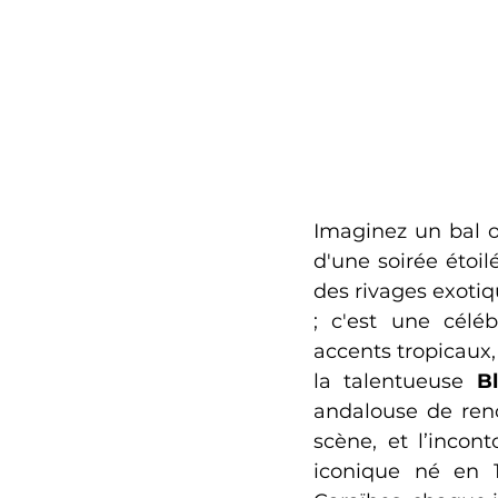
Imaginez un bal o
d'une soirée étoi
des rivages exotiq
; c'est une célé
accents tropicaux,
la talentueuse 
B
andalouse de re
scène, et l’incon
iconique né en 