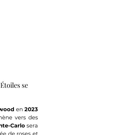
Étoiles se 
ywood
 en 
2023
ène vers des 
nte-Carlo
 sera 
ée de roses et 