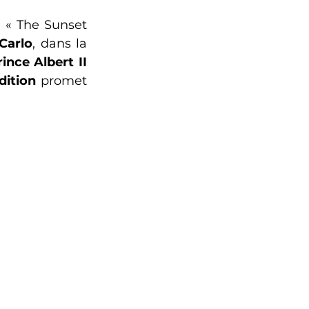
e « The Sunset 
Carlo
, dans la 
rince Albert II
ition
 promet 