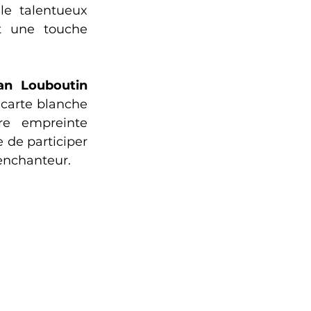
difficulté et les enfants défavorisés. La soirée sera animée par le talentueux 
t une touche 
ian Louboutin
carte blanche 
e empreinte 
de participer 
enchanteur.