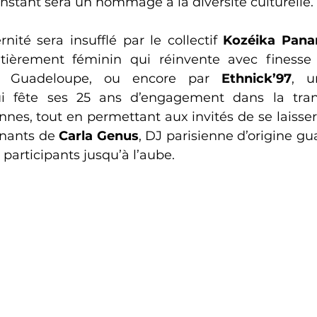
nstant sera un hommage à la diversité culturelle. 
ité sera insufflé par le collectif 
Kozéika Pan
ièrement féminin qui réinvente avec finesse le
a Guadeloupe, ou encore par 
Ethnick’97
, u
i fête ses 25 ans d’engagement dans la tran
nes, tout en permettant aux invités de se laisser
înants de 
Carla Genus
, DJ parisienne d’origine g
 participants jusqu’à l’aube. 