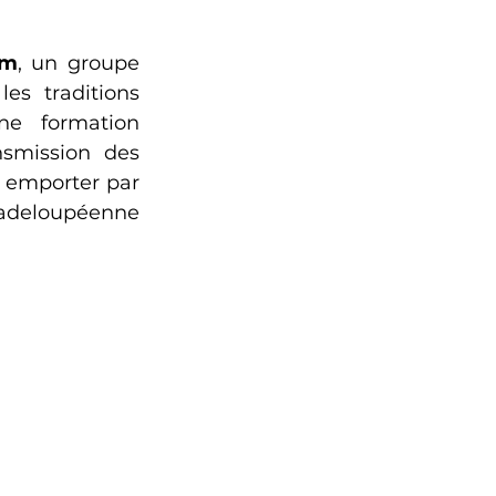
am
, un groupe 
s traditions 
ne formation 
smission des 
 emporter par 
uadeloupéenne 