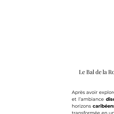
Le Bal de la R
Après avoir exploré
et l’ambiance 
dis
horizons 
caribéen
transformée en une