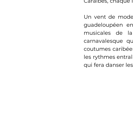
Caraïbes, chaque i
Un vent de modern
guadeloupéen ent
musicales de l
carnavalesque qu
coutumes caribéen
les rythmes entra
qui fera danser les