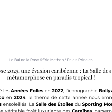
Le Bal de la Rose ©Eric Mathon / Palais Princier.
ose 2025, une évasion caribéenne : La Salle des 
métamorphose en paradis tropical !
 les 
Années Folles
 en 
2022
, l’iconographie 
Boll
co
 en 
2024
, le thème de cette année nous emm
s
 ensoleillés. La 
Salle des Étoiles
 du 
Sporting Mo
 véritable forêt luxuriante des 
Caraïbes
, parsem