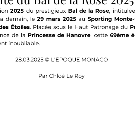
tion 
2025
 du prestigieux 
Bal de la Rose
, intitulé
ra demain, le 
29 mars
2025 
au 
Sporting Monte-
 des Étoiles
. Placée sous le Haut Patronage du 
P
nce de la 
Princesse de Hanovre
, cette 
69ème éd
t inoubliable. 
28.03.2025 © L'ÉPOQUE MONACO
Par 
Chloé Le Roy