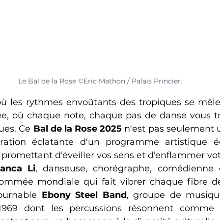
Le Bal de la Rose ©Eric Mathon / Palais Princier.
ù les rythmes envoûtants des tropiques se mêle
lée, où chaque note, chaque pas de danse vous tr
ues. Ce 
Bal de la Rose 2025
 n'est pas seulement
bration éclatante d'un programme artistique éc
 promettant d’éveiller vos sens et d’enflammer vot
lanca Li
, d
anseuse, chorégraphe, comédienne et 
nommée mondiale 
qui fait vibrer chaque fibre d
tournable 
Ebony Steel Band
, 
groupe de musique
1969 
dont les percussions résonnent comme 