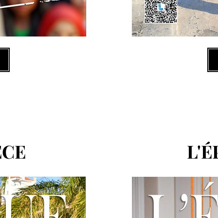
ECE
L'