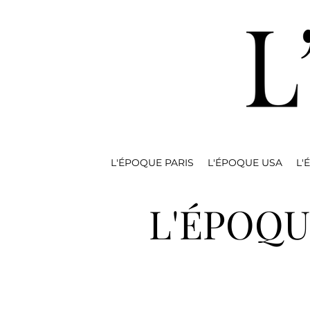
L'ÉPOQUE PARIS
L'ÉPOQUE USA
L'
L'ÉPOQU