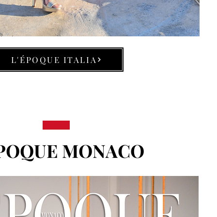
L'ÉPOQUE ITALIA
ÉPOQUE MONACO