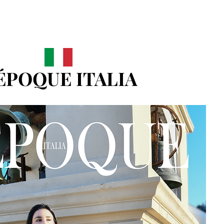
'ÉPOQUE ITALIA