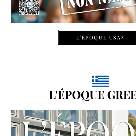
L'ÉPOQUE USA
L'ÉPOQUE GRE