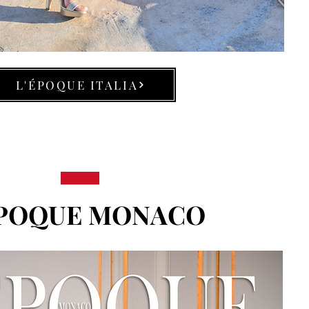
L'ÉPOQUE ITALIA
ÉPOQUE MONACO