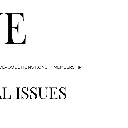
L'ÉPOQUE HONG KONG
MEMBERSHIP
L ISSUES