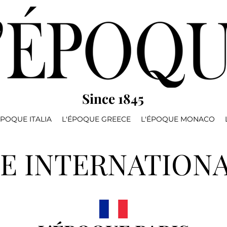
Since 1845
ÉPOQUE ITALIA
L'ÉPOQUE GREECE
L'ÉPOQUE MONACO
E INTERNATIONA