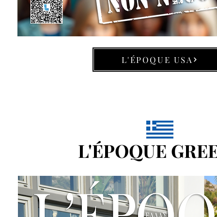
L'ÉPOQUE USA
L'ÉPOQUE GRE