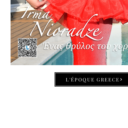
L'ÉPOQUE GREECE