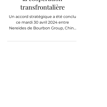
Television Station visant
la coopération
transfrontalière
Un accord stratégique a été conclu
ce mardi 30 avril 2024 entre
Nereides de Bourbon Group, China
SIlk Road Group et Shandong Radio
and TV.