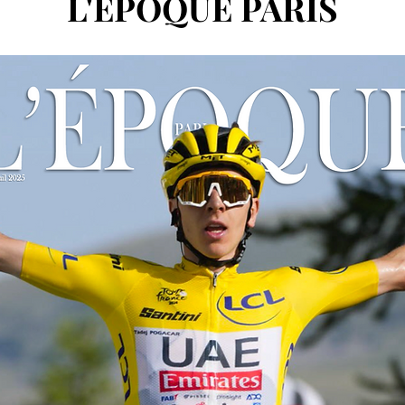
L'ÉPOQUE PARIS