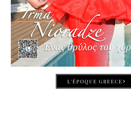
L'ÉPOQUE GREECE