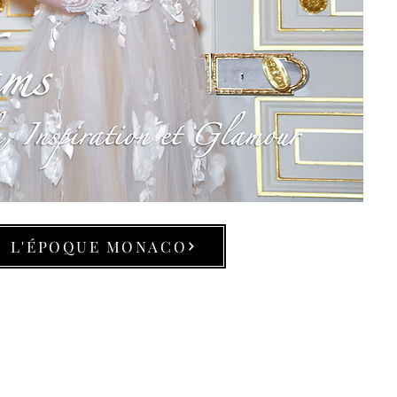
L'ÉPOQUE MONACO