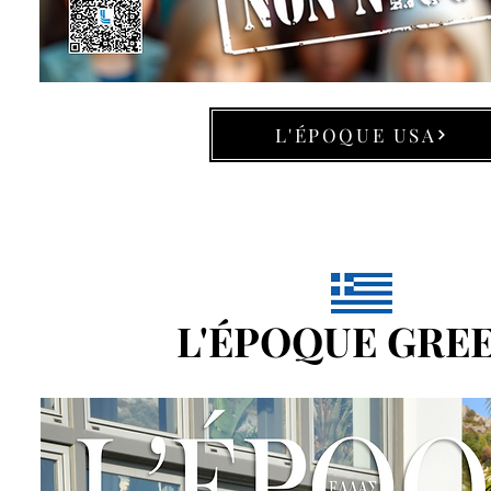
L'ÉPOQUE USA
L'ÉPOQUE GRE