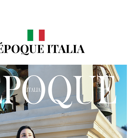
'ÉPOQUE ITALIA