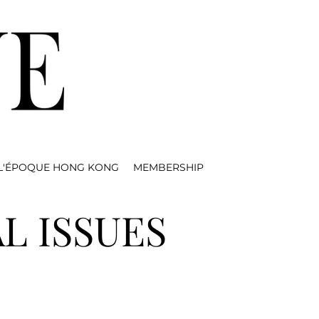
L'ÉPOQUE HONG KONG
MEMBERSHIP
L ISSUES